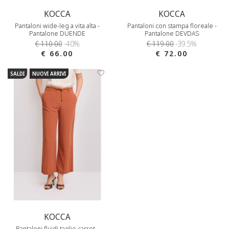
KOCCA
KOCCA
Pantaloni wide-leg a vita alta -
Pantaloni con stampa floreale -
Pantalone DUENDE
Pantalone DEVDAS
€ 110.00
-40%
€ 119.00
-39.5%
€ 66.00
€ 72.00
SALDI
NUOVI ARRIVI
KOCCA
Pantaloni fluidi taglio carrot -