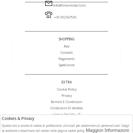
Info@ursomoda.com
+39 092567939
SHOPPING
Resi
Contatti
Pagamenti
Spedizione
EXTRA
Cookie Policy
Privacy
Termini E Condizioni
Condizioni Di Vendita
Lingua Del Sito : IT
Cookies & Privacy
Valuta Del Sito : €
Questo sito si avvale di cookie di profilazione utilizzati per ads/contenuti personalizzati. Scegli
Maggiori Informazioni
se accettare o disattivare tali cookie nella pagina cookie policy.