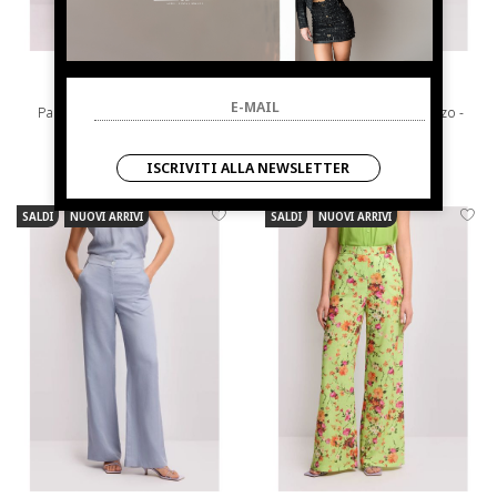
KOCCA
KOCCA
Pantaloni eleganti a palazzo
Pantaloni eleganti a palazzo -
Pantalone KRISTIAN
€ 99.00
-39.4%
€ 99.00
-39.4%
ISCRIVITI ALLA NEWSLETTER
€ 60.00
€ 60.00
SALDI
NUOVI ARRIVI
SALDI
NUOVI ARRIVI