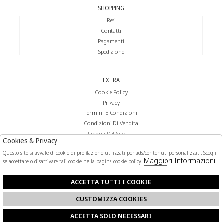
SHOPPING
Resi
Contatti
Pagamenti
Spedizione
EXTRA
Cookie Policy
Privacy
Termini E Condizioni
Condizioni Di Vendita
Lingua Del Sito : IT
Cookies & Privacy
Valuta Del Sito : €
Questo sito si avvale di cookie di profilazione utilizzati per ads/contenuti personalizzati. Scegli
Maggiori Informazioni
se accettare o disattivare tali cookie nella pagina cookie policy.
FOLLOW US
ACCETTA TUTTI I COOKIE
CUSTOMIZZA COOKIES
ACCETTA SOLO NECESSARI