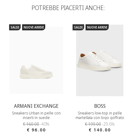
POTREBBE PIACERTI ANCHE:
SALDI
NUOVI ARRIVI
SALDI
NUOVI ARRIVI
ARMANI EXCHANGE
BOSS
Sneakers Urban in pelle con
Sneakers low-top in pelle
inserti in suede
martellata con logo goffrato
€ 160.00
-40%
€ 199.00
-29.6%
€ 96.00
€ 140.00