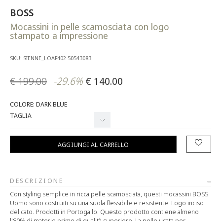
BOSS
Mocassini in pelle scamosciata con logo
stampato a impressione
SKU: SIENNE_LOAF402-50543083
€ 199.00
-29.6%
€ 140.00
COLORE: DARK BLUE
TAGLIA
AGGIUNGI AL CARRELLO
DESCRIZIONE
Con styling semplice in ricca pelle scamosciata, questi mocassini BOSS
Uomo sono costruiti su una suola flessibile e resistente. Logo inciso
delicato. Prodotti in Portogallo. Questo prodotto contiene almeno
l'80% di materie prime di qualità superiore. La pelle usata per