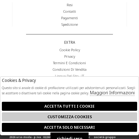
Resi
Contatti
Pagamenti
Spedizione
EXTRA
Cookie Policy
Privacy
Termini E Condizioni
Condizioni Di Vendita
Lingua Del Sito : IT
Cookies & Privacy
Valuta Del Sito : €
Questo sito si avvale di cookie di profilazione utilizzati per ads/contenuti personalizzati. Scegli
Maggiori Informazioni
se accettare o disattivare tali cookie nella pagina cookie policy.
FOLLOW US
ACCETTA TUTTI I COOKIE
CUSTOMIZZA COOKIES
ACCETTA SOLO NECESSARI
🍪
2026 urso moda - p.iva : 02268140841 powered by
atelier
società
gruppo
richiedi reso