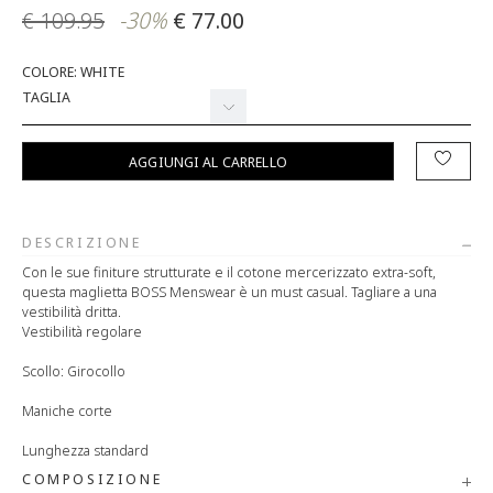
€ 109.95
-30%
€ 77.00
COLORE: WHITE
TAGLIA
AGGIUNGI AL CARRELLO
DESCRIZIONE
Con le sue finiture strutturate e il cotone mercerizzato extra-soft,
questa maglietta BOSS Menswear è un must casual. Tagliare a una
vestibilità dritta.
Vestibilità regolare
Scollo: Girocollo
Maniche corte
Lunghezza standard
COMPOSIZIONE