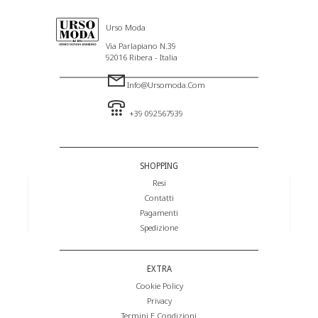
Urso Moda
Via Parlapiano N.39
92016 Ribera - Italia
Info@ursomoda.com
+39 092567939
SHOPPING
Resi
Contatti
Pagamenti
Spedizione
EXTRA
Cookie Policy
Privacy
Termini E Condizioni