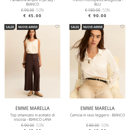
BIANCO
BLU
€ 90.00
-50%
€ 180.00
-50%
€ 45.00
€ 90.00
SALDI
NUOVI ARRIVI
SALDI
NUOVI ARRIVI
EMME MARELLA
EMME MARELLA
Top smanicato in acetato di
Camicia in raso leggero - BIANCO
viscosa - BIANCO LANA
€ 90.00
-50%
€ 80.00
-50%