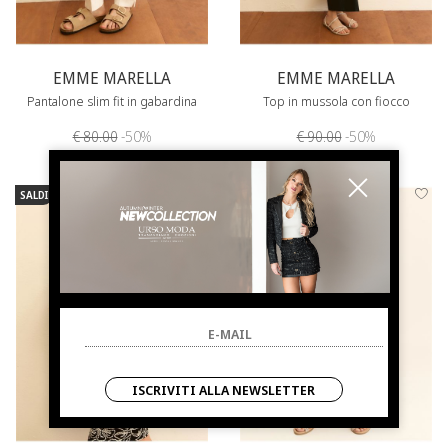
EMME MARELLA
EMME MARELLA
Pantalone slim fit in gabardina
Top in mussola con fiocco
€ 80.00
-50%
€ 90.00
-50%
€ 40.00
€ 45.00
SALDI
NUOVI ARRIVI
SALDI
NUOVI ARRIVI
ISCRIVITI ALLA NEWSLETTER