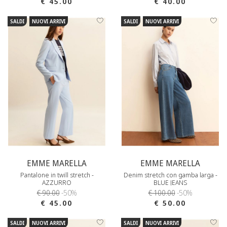
€ 45.00
€ 40.00
SALDI
NUOVI ARRIVI
SALDI
NUOVI ARRIVI
EMME MARELLA
EMME MARELLA
Pantalone in twill stretch -
Denim stretch con gamba larga -
AZZURRO
BLUE JEANS
€ 90.00
-50%
€ 100.00
-50%
€ 45.00
€ 50.00
SALDI
NUOVI ARRIVI
SALDI
NUOVI ARRIVI