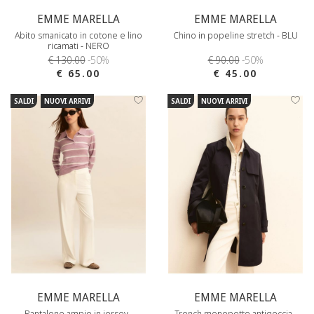
EMME MARELLA
EMME MARELLA
Abito smanicato in cotone e lino
Chino in popeline stretch - BLU
ricamati - NERO
€ 130.00
-50%
€ 90.00
-50%
€ 65.00
€ 45.00
SALDI
NUOVI ARRIVI
SALDI
NUOVI ARRIVI
EMME MARELLA
EMME MARELLA
Pantalone ampio in jersey -
Trench monopetto antigoccia -