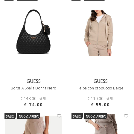
GUESS
GUESS
Borsa A Spalla Donna Nero
Felpa con cappuccio Beige
€ 148.00
-50%
€ 110.00
-50%
€ 74.00
€ 55.00
SALDI
NUOVI ARRIVI
SALDI
NUOVI ARRIVI