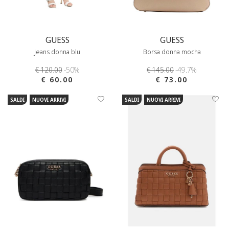
GUESS
GUESS
Jeans donna blu
Borsa donna mocha
€ 120.00
-50%
€ 145.00
-49.7%
€ 60.00
€ 73.00
SALDI
NUOVI ARRIVI
SALDI
NUOVI ARRIVI