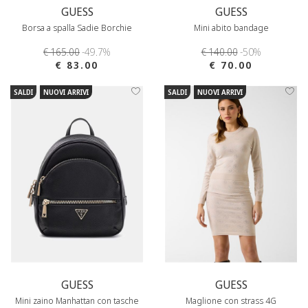
GUESS
GUESS
Borsa a spalla Sadie Borchie
Mini abito bandage
€ 165.00
-49.7%
€ 140.00
-50%
€ 83.00
€ 70.00
SALDI
NUOVI ARRIVI
SALDI
NUOVI ARRIVI
GUESS
GUESS
Mini zaino Manhattan con tasche
Maglione con strass 4G