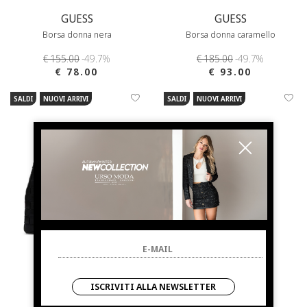
GUESS
GUESS
Borsa donna nera
Borsa donna caramello
€ 155.00
-49.7%
€ 185.00
-49.7%
€ 78.00
€ 93.00
SALDI
NUOVI ARRIVI
SALDI
NUOVI ARRIVI
ISCRIVITI ALLA NEWSLETTER
GUESS
GUESS
Borsa a mano donna
Zaino donna taupe