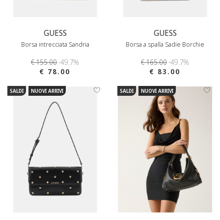
GUESS
GUESS
Borsa intrecciata Sandria
Borsa a spalla Sadie Borchie
€ 155.00
-49.7%
€ 165.00
-49.7%
€ 78.00
€ 83.00
SALDI
NUOVI ARRIVI
SALDI
NUOVI ARRIVI