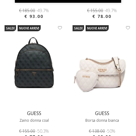
€ 185.00
-49.7%
€ 155.00
-49.7%
€ 93.00
€ 78.00
SALDI
NUOVI ARRIVI
SALDI
NUOVI ARRIVI
GUESS
GUESS
Zaino donna coal
Borsa donna bianca
€ 155.00
-50.3%
€ 138.00
-50%