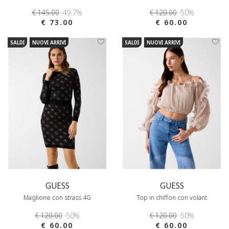
€ 145.00
-49.7%
€ 120.00
-50%
€ 73.00
€ 60.00
SALDI
NUOVI ARRIVI
SALDI
NUOVI ARRIVI
GUESS
GUESS
Maglione con strass 4G
Top in chiffon con volant
€ 120.00
-50%
€ 120.00
-50%
€ 60.00
€ 60.00