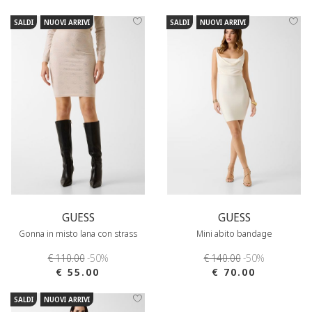
SALDI
NUOVI ARRIVI
SALDI
NUOVI ARRIVI
GUESS
GUESS
Gonna in misto lana con strass
Mini abito bandage
€ 110.00
-50%
€ 140.00
-50%
€ 55.00
€ 70.00
SALDI
NUOVI ARRIVI