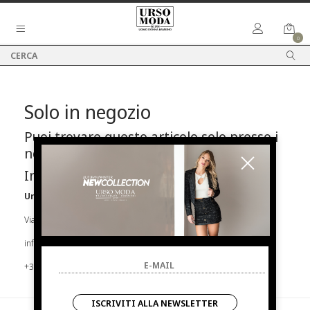
0
Solo in negozio
Puoi trovare questo articolo solo presso i
nostri punti vendita:
Info contatti
Urso Moda
Via Parlapiano N.39 92016 Ribera
info@ursomoda.com
+39 092567939
ISCRIVITI ALLA NEWSLETTER