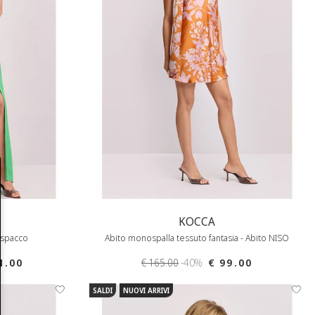
KOCCA
 spacco
Abito monospalla tessuto fantasia - Abito NISO
1.00
€ 165.00
-40%
€ 99.00
SALDI
NUOVI ARRIVI