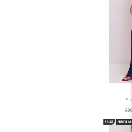
Pant
€ 9
SALDI
NUOVI AR