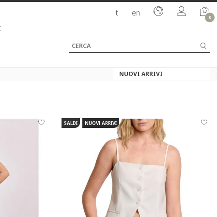
it
en
0
I
SALDI
NUOVI ARRIVI