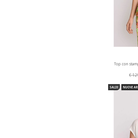
Top con stamp
€ 12
SALDI
NUOVI AR