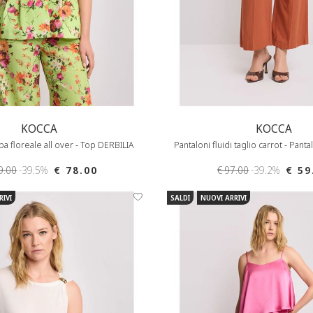
KOCCA
KOCCA
a floreale all over - Top DERBILIA
Pantaloni fluidi taglio carrot - Pa
9.00
-39.5%
€ 78.00
€ 97.00
-39.2%
€ 59
RIVI
SALDI
NUOVI ARRIVI