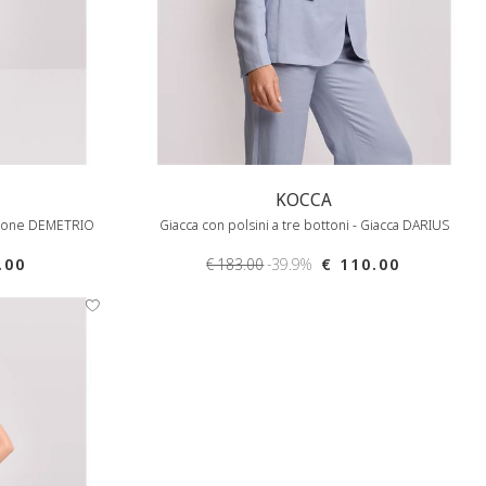
KOCCA
ntalone DEMETRIO
Giacca con polsini a tre bottoni - Giacca DARIUS
.00
€ 183.00
-39.9%
€ 110.00