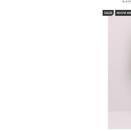
€ 11
SALDI
NUOVI AR