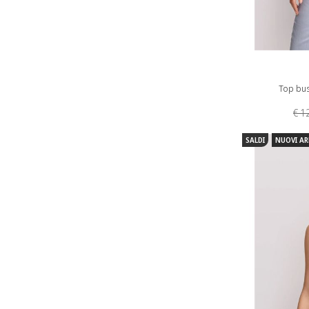
Top bus
€ 1
SALDI
NUOVI AR