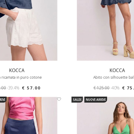
KOCCA
KOCCA
a ricamata in puro cotone
Abito con silhouette ba
4.00
-39.4%
€ 57.00
€ 125.00
-40%
€ 75
RIVI
SALDI
NUOVI ARRIVI