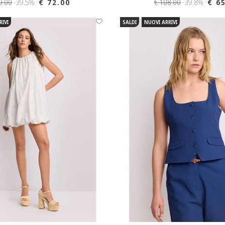
9.00
-39.5%
€ 72.00
€ 108.00
-39.8%
€ 6
RIVI
SALDI
NUOVI ARRIVI