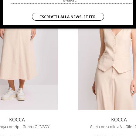
ISCRIVITI ALLA NEWSLETTER
KOCCA
KOCCA
nga con zip - Gonna OLIVADY
Gilet con scollo a V - Gile