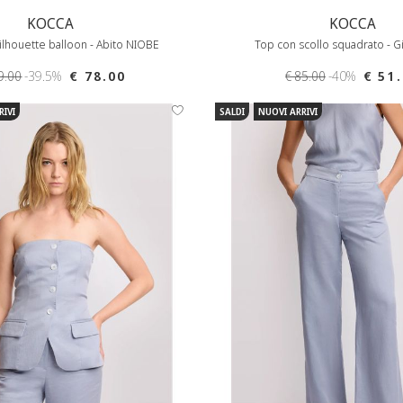
KOCCA
KOCCA
ilhouette balloon - Abito NIOBE
Top con scollo squadrato - G
9.00
-39.5%
€ 78.00
€ 85.00
-40%
€ 51
RIVI
SALDI
NUOVI ARRIVI