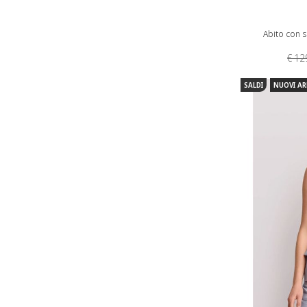
Abito con s
€ 12
SALDI
NUOVI AR