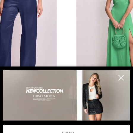
KOCCA
KOCCA
aloni eleganti a palazzo
Abito lungo con spalline e
9.00
-39.4%
€ 60.00
€ 167.00
-39.5%
€ 10
RIVI
SALDI
NUOVI ARRIVI