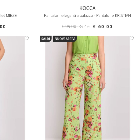
KOCCA
ilet MIEZE
Pantaloni eleganti a palazzo - Pantalone KRISTIAN
.00
€ 99.00
-39.4%
€ 60.00
SALDI
NUOVI ARRIVI