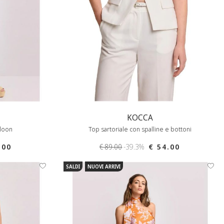
KOCCA
lloon
Top sartoriale con spalline e bottoni
.00
€ 89.00
-39.3%
€ 54.00
SALDI
NUOVI ARRIVI