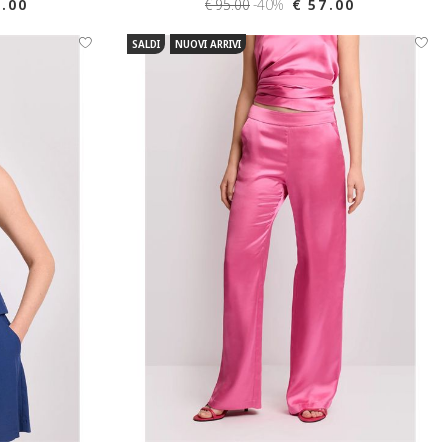
5.00
€ 95.00
-40%
€ 57.00
SALDI
NUOVI ARRIVI