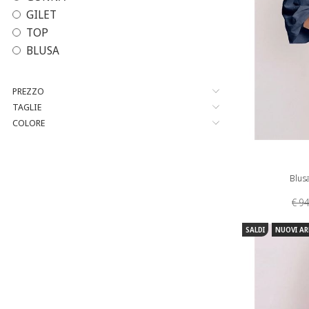
GILET
TOP
BLUSA
PREZZO
TAGLIE
COLORE
Blus
€ 9
SALDI
NUOVI AR