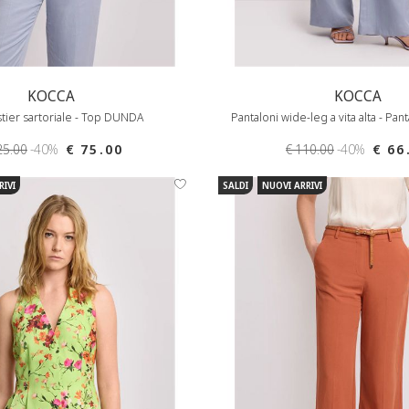
KOCCA
KOCCA
tier sartoriale - Top DUNDA
Pantaloni wide-leg a vita alta - P
25.00
-40%
€ 75.00
€ 110.00
-40%
€ 66
RIVI
SALDI
NUOVI ARRIVI