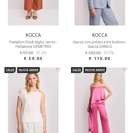
KOCCA
KOCCA
Pantaloni fluidi taglio carrot -
Giacca con polsini a tre bottoni -
Pantalone DEMETRIO
Giacca DARIUS
€ 97.00
-39.2%
€ 183.00
-39.9%
€ 59.00
€ 110.00
SALDI
NUOVI ARRIVI
SALDI
NUOVI ARRIVI