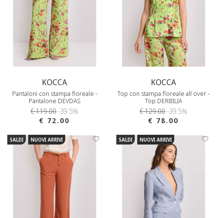
KOCCA
KOCCA
Pantaloni con stampa floreale -
Top con stampa floreale all over -
Pantalone DEVDAS
Top DERBILIA
€ 119.00
-39.5%
€ 129.00
-39.5%
€ 72.00
€ 78.00
SALDI
NUOVI ARRIVI
SALDI
NUOVI ARRIVI