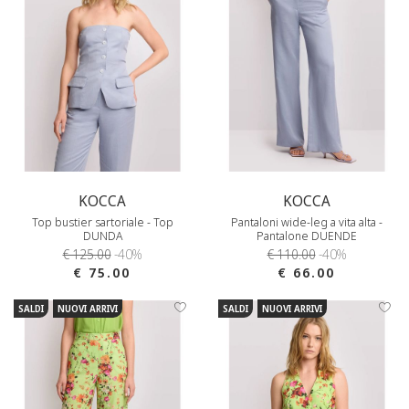
KOCCA
KOCCA
Top bustier sartoriale - Top
Pantaloni wide-leg a vita alta -
DUNDA
Pantalone DUENDE
€ 125.00
-40%
€ 110.00
-40%
€ 75.00
€ 66.00
SALDI
NUOVI ARRIVI
SALDI
NUOVI ARRIVI