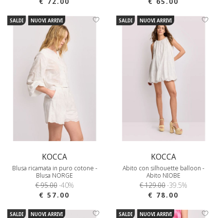
€ 72.00
€ 65.00
SALDI
NUOVI ARRIVI
SALDI
NUOVI ARRIVI
KOCCA
KOCCA
Blusa ricamata in puro cotone -
Abito con silhouette balloon -
Blusa NORGE
Abito NIOBE
€ 95.00
-40%
€ 129.00
-39.5%
€ 57.00
€ 78.00
SALDI
NUOVI ARRIVI
SALDI
NUOVI ARRIVI