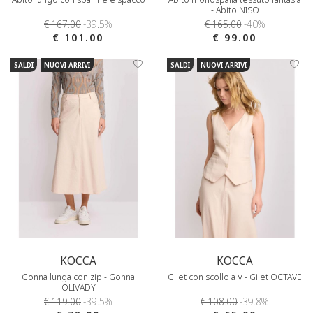
- Abito NISO
€ 167.00
-39.5%
€ 165.00
-40%
€ 101.00
€ 99.00
SALDI
NUOVI ARRIVI
SALDI
NUOVI ARRIVI
KOCCA
KOCCA
Gonna lunga con zip - Gonna
Gilet con scollo a V - Gilet OCTAVE
OLIVADY
€ 119.00
-39.5%
€ 108.00
-39.8%