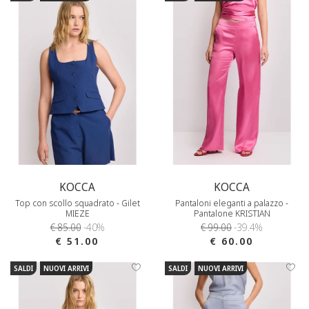
KOCCA
KOCCA
Top con scollo squadrato - Gilet
Pantaloni eleganti a palazzo -
MIEZE
Pantalone KRISTIAN
€ 85.00
-40%
€ 99.00
-39.4%
€ 51.00
€ 60.00
SALDI
NUOVI ARRIVI
SALDI
NUOVI ARRIVI