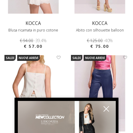
KOCCA
KOCCA
Blusa ricamata in puro cotone
Abito con silhouette balloon
€ 94.00
-39.4%
€ 125.00
-40%
€ 57.00
€ 75.00
SALDI
NUOVI ARRIVI
SALDI
NUOVI ARRIVI