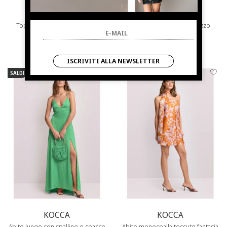
KOCCA
KOCCA
Top sartoriale con spalline e
Pantaloni eleganti a palazzo
bottoni
€ 89.00
-39.3%
€ 99.00
-39.4%
€ 54.00
€ 60.00
ISCRIVITI ALLA NEWSLETTER
SALDI
NUOVI ARRIVI
SALDI
NUOVI ARRIVI
KOCCA
KOCCA
Abito lungo con spalline e spacco
Abito monospalla tessuto fantasia