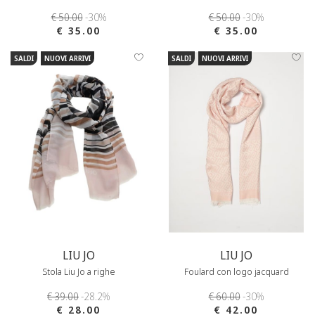
€ 50.00
-30%
€ 50.00
-30%
€ 35.00
€ 35.00
SALDI
NUOVI ARRIVI
SALDI
NUOVI ARRIVI
LIU JO
LIU JO
Stola Liu Jo a righe
Foulard con logo jacquard
€ 39.00
-28.2%
€ 60.00
-30%
€ 28.00
€ 42.00