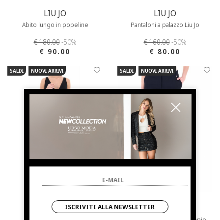
LIU JO
LIU JO
Abito lungo in popeline
Pantaloni a palazzo Liu Jo
€ 180.00
-50%
€ 160.00
-50%
€ 90.00
€ 80.00
SALDI
NUOVI ARRIVI
SALDI
NUOVI ARRIVI
ISCRIVITI ALLA NEWSLETTER
LIU JO
LIU JO
Liu Jo Abito lungo
Pantaloni palazzo con doppio