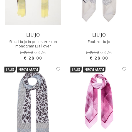
LIU JO
LIU JO
Stola Liu Jo in poliestere con
Foulard Liu Jo
monogram LJ all over
€ 39.00
-28.2%
€ 39.00
-28.2%
€ 28.00
€ 28.00
SALDI
NUOVI ARRIVI
SALDI
NUOVI ARRIVI