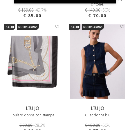
cintone.
€ 169.00
-49.7%
€ 140.00
-50%
€ 85.00
€ 70.00
SALDI
NUOVI ARRIVI
SALDI
NUOVI ARRIVI
LIU JO
LIU JO
Foulard donna con stampa
Gilet donna blu
€ 39.00
-28.2%
€ 150.00
-50%