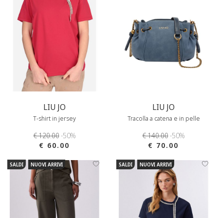
LIU JO
LIU JO
T-shirt in jersey
Tracolla a catena e in pelle
€ 120.00
-50%
€ 140.00
-50%
€ 60.00
€ 70.00
SALDI
NUOVI ARRIVI
SALDI
NUOVI ARRIVI