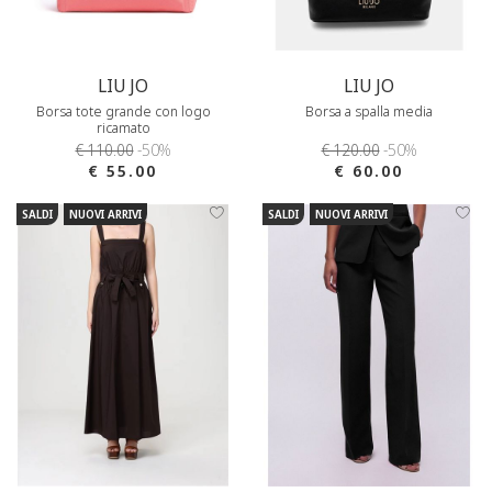
LIU JO
LIU JO
Borsa tote grande con logo
Borsa a spalla media
ricamato
€ 110.00
-50%
€ 120.00
-50%
€ 55.00
€ 60.00
SALDI
NUOVI ARRIVI
SALDI
NUOVI ARRIVI