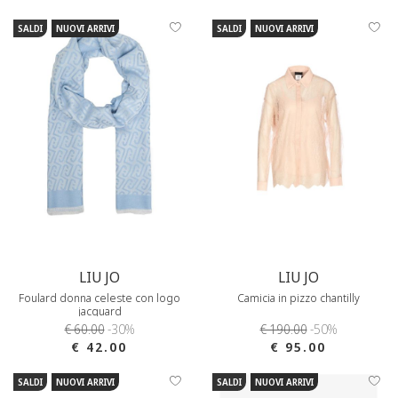
SALDI
NUOVI ARRIVI
SALDI
NUOVI ARRIVI
LIU JO
LIU JO
Foulard donna celeste con logo
Camicia in pizzo chantilly
jacquard
€ 60.00
-30%
€ 190.00
-50%
€ 42.00
€ 95.00
SALDI
NUOVI ARRIVI
SALDI
NUOVI ARRIVI