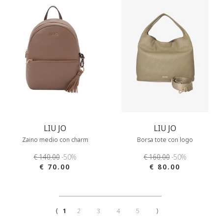
LIU JO
LIU JO
Zaino medio con charm
Borsa tote con logo
€ 140.00
-50%
€ 160.00
-50%
€ 70.00
€ 80.00
⟨
1
2
3
4
5
⟩