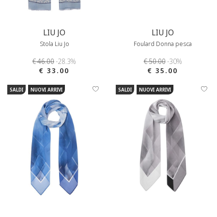
LIU JO
LIU JO
Stola Liu Jo
Foulard Donna pesca
€ 46.00
-28.3%
€ 50.00
-30%
€ 33.00
€ 35.00
SALDI
NUOVI ARRIVI
SALDI
NUOVI ARRIVI