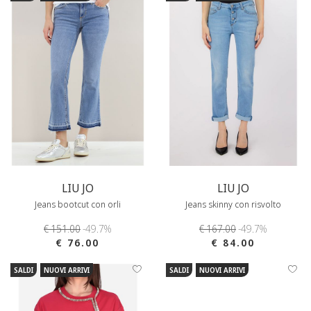
LIU JO
LIU JO
Jeans bootcut con orli
Jeans skinny con risvolto
€ 151.00
-49.7%
€ 167.00
-49.7%
€ 76.00
€ 84.00
SALDI
NUOVI ARRIVI
SALDI
NUOVI ARRIVI