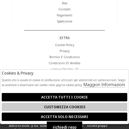
Resi
Contatti
Pagamenti
Spedizione
EXTRA
Cookie Policy
Privacy
Termini E Condizioni
Condizioni Di Vendita
Lingua Del Sito : IT
Cookies & Privacy
Valuta Del Sito : €
Questo sito si avvale di cookie di profilazione utilizzati per ads/contenuti personalizzati. Scegli
Maggiori Informazioni
se accettare o disattivare tali cookie nella pagina cookie policy.
FOLLOW US
ACCETTA TUTTI I COOKIE
CUSTOMIZZA COOKIES
ACCETTA SOLO NECESSARI
🍪
2026 urso moda - p.iva : 02268140841 powered by
atelier
società
gruppo
richiedi reso