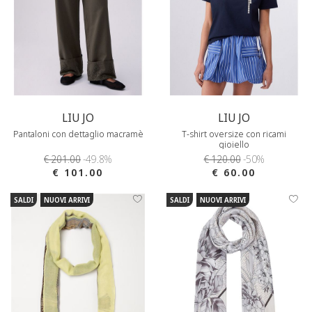
LIU JO
LIU JO
Pantaloni con dettaglio macramè
T-shirt oversize con ricami
gioiello
€ 201.00
-49.8%
€ 120.00
-50%
€ 101.00
€ 60.00
SALDI
NUOVI ARRIVI
SALDI
NUOVI ARRIVI