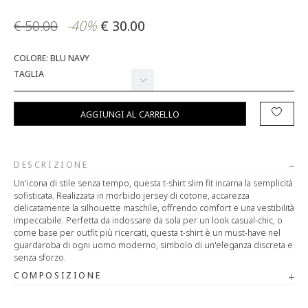
€ 50.00
-40%
€ 30.00
COLORE: BLU NAVY
TAGLIA
AGGIUNGI AL CARRELLO
DESCRIZIONE
Un'icona di stile senza tempo, questa t-shirt slim fit incarna la semplicità
sofisticata. Realizzata in morbido jersey di cotone, accarezza
delicatamente la silhouette maschile, offrendo comfort e una vestibilità
impeccabile. Perfetta da indossare da sola per un look casual-chic, o
come base per outfit più ricercati, questa t-shirt è un must-have nel
guardaroba di ogni uomo moderno, simbolo di un'eleganza discreta e
senza sforzo.
COMPOSIZIONE