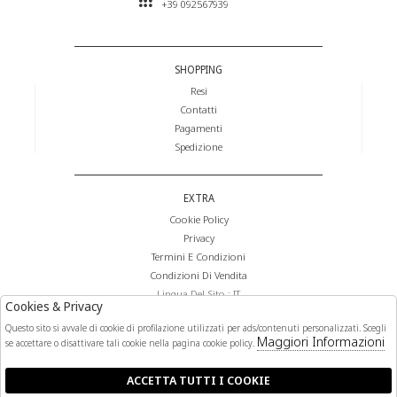
+39 092567939
SHOPPING
Resi
Contatti
Pagamenti
Spedizione
EXTRA
Cookie Policy
Privacy
Termini E Condizioni
Condizioni Di Vendita
Lingua Del Sito : IT
Cookies & Privacy
Valuta Del Sito : €
Questo sito si avvale di cookie di profilazione utilizzati per ads/contenuti personalizzati. Scegli
Maggiori Informazioni
se accettare o disattivare tali cookie nella pagina cookie policy.
FOLLOW US
ACCETTA TUTTI I COOKIE