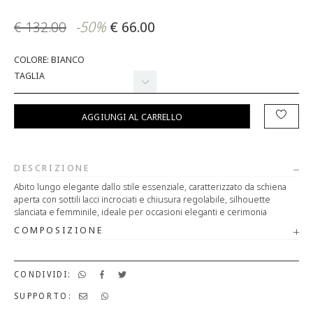
€ 132.00
-50%
€ 66.00
COLORE: BIANCO
TAGLIA
AGGIUNGI AL CARRELLO
DESCRIZIONE
Abito lungo elegante dallo stile essenziale, caratterizzato da schiena
aperta con sottili lacci incrociati e chiusura regolabile, silhouette
slanciata e femminile, ideale per occasioni eleganti e cerimonia
COMPOSIZIONE
CONDIVIDI:
SUPPORTO: