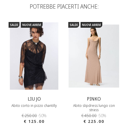
POTREBBE PIACERTI ANCHE:
SALDI
NUOVI ARRIVI
SALDI
NUOVI ARRIVI
LIU JO
PINKO
Abito corto in pizzo chantilly
Abito slipdress lungo con
strass
€ 250.00
-50%
€ 450.00
-50%
€ 125.00
€ 225.00