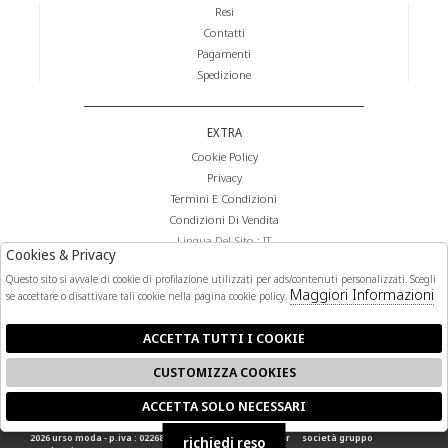
Resi
Contatti
Pagamenti
Spedizione
EXTRA
Cookie Policy
Privacy
Termini E Condizioni
Condizioni Di Vendita
Lingua Del Sito : IT
Cookies & Privacy
Valuta Del Sito : €
Questo sito si avvale di cookie di profilazione utilizzati per ads/contenuti personalizzati. Scegli
Maggiori Informazioni
se accettare o disattivare tali cookie nella pagina cookie policy.
FOLLOW US
ACCETTA TUTTI I COOKIE
CUSTOMIZZA COOKIES
ACCETTA SOLO NECESSARI
🍪
2026 urso moda - p.iva : 02268140841 powered by
atelier
società
gruppo
richiedi reso