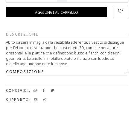
AGGIUNGI AL CARRELLO
DESCRIZIONE
Abito da sera in maglia dalla vestibilità aderente. Il vestito si distingue
per l'elaborata lavorazione che crea effetti 3D, come le nervature
orizzontali e le piattine che definiscono busto e fianchi con disegni
geometrici. Le anelle in metallo dorato e il tirazip con lucchetto
gioiello aggiungono note luminose.
COMPOSIZIONE
CONDIVIDI:
SUPPORTO: