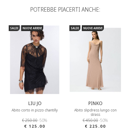
POTREBBE PIACERTI ANCHE:
SALDI
NUOVI ARRIVI
SALDI
NUOVI ARRIVI
LIU JO
PINKO
Abito corto in pizzo chantilly
Abito slipdress lungo con
strass
€ 250.00
-50%
€ 450.00
-50%
€ 125.00
€ 225.00