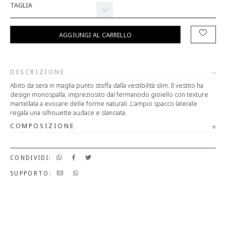
TAGLIA
AGGIUNGI AL CARRELLO
DESCRIZIONE
Abito da sera in maglia punto stoffa dalla vestibilità slim. Il vestito ha
design monospalla, impreziosito dal fermanodo gioiello con texture
martellata a evocare delle forme naturali. L'ampio spacco laterale
regala una silhouette audace e slanciata.
COMPOSIZIONE
CONDIVIDI:
SUPPORTO: