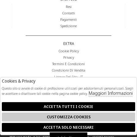
Resi
Contatti
Pagamenti
Spedizione
EXTRA
Cookie Policy
Privacy
Termini E Condizioni
Condizioni Di Vendita
Lingua Del Sito : IT
Cookies & Privacy
Valuta Del Sito : €
Questo sito si avvale di cookie di profilazione utilizzati per ads/contenuti personalizzati. Scegli
Maggiori Informazioni
se accettare o disattivare tali cookie nella pagina cookie policy.
FOLLOW US
ACCETTA TUTTI I COOKIE
CUSTOMIZZA COOKIES
ACCETTA SOLO NECESSARI
🍪
2026 urso moda - p.iva : 02268140841 powered by
atelier
società
gruppo