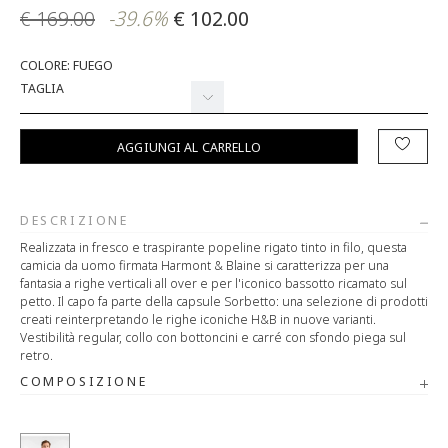
€ 169.00
-39.6%
€ 102.00
COLORE: FUEGO
TAGLIA
AGGIUNGI AL CARRELLO
DESCRIZIONE
Realizzata in fresco e traspirante popeline rigato tinto in filo, questa
camicia da uomo firmata Harmont & Blaine si caratterizza per una
fantasia a righe verticali all over e per l'iconico bassotto ricamato sul
petto. Il capo fa parte della capsule Sorbetto: una selezione di prodotti
creati reinterpretando le righe iconiche H&B in nuove varianti.
Vestibilità regular, collo con bottoncini e carré con sfondo piega sul
retro.
COMPOSIZIONE