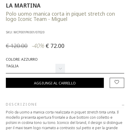
LA MARTINA
Polo uomo manica corta in piquet stretch con
logo Iconic Team - Miguel
SKU: MCP001PK001/07020
€ 120.00
-40%
€ 72.00
COLORE: AZZURRO
TAGLIA
AGGIUNGI AL CARRELLO
DESCRIZIONE
Polo da uomo a manica corta realizzata in piquet stretch tinta unita. Il
modello presenta apertura frontale a due bottoni con colletto e
polsini in costina tono su tono. Iconico del brand, il design si distingue
per il maxi team logo ricamato a contrasto sul petto e per la grande