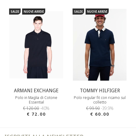
SALDI
NUOVI ARRIVI
SALDI
NUOVI ARRIVI
ARMANI EXCHANGE
TOMMY HILFIGER
Polo in Maglia di Cotone
Polo regular fit con ricamo sul
Essential
colletto
€ 120.00
-40%
€ 99.90
-39.9%
€ 72.00
€ 60.00