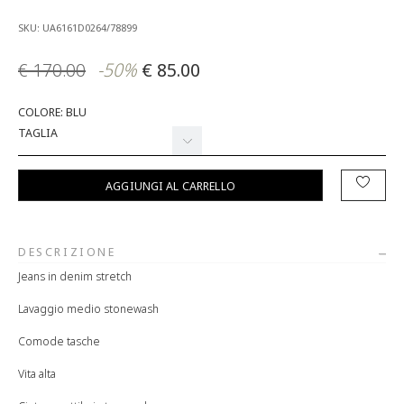
SKU: UA6161D0264/78899
€ 170.00
-50%
€ 85.00
COLORE: BLU
TAGLIA
AGGIUNGI AL CARRELLO
DESCRIZIONE
Jeans in denim stretch
Lavaggio medio stonewash
Comode tasche
Vita alta