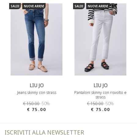
SALDI
NUOVI ARRIVI
SALDI
NUOVI ARRIVI
LIU JO
LIU JO
Jeans skinny con strass
Pantaloni skinny con risvolto e
strass
€ 150.00
-50%
€ 150.00
-50%
€ 75.00
€ 75.00
ISCRIVITI ALLA NEWSLETTER