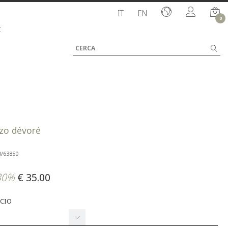
IT
EN
0
I
zzo dévoré
0/63850
30%
€ 35.00
CCIO