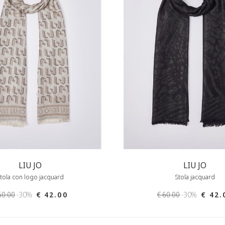
LIU JO
LIU JO
tola con logo jacquard
Stola jacquard
60.00
-30%
€ 42.00
€ 60.00
-30%
€ 42.