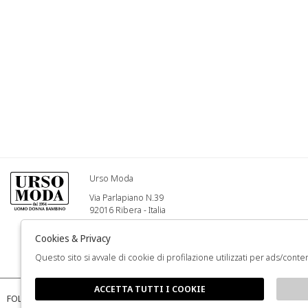
Urso Moda
Via Parlapiano N.39
92016 Ribera - Italia
Info@ursomoda.com
Cookies & Privacy
Questo sito si avvale di cookie di profilazione utilizzati per ads/conten
+39 092567939
ACCETTA TUTTI I COOKIE
FOLLOW US