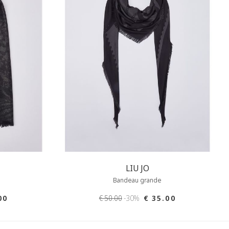
LIU JO
Bandeau grande
00
€ 50.00
-30%
€ 35.00