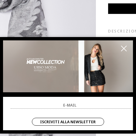
DESCRIZIO
Stola ampia in p
Elegante lavor
Perfetta per com
COMPOSIZ
VESTIBILI
CONDIVIDI:
ISCRIVITI ALLA NEWSLETTER