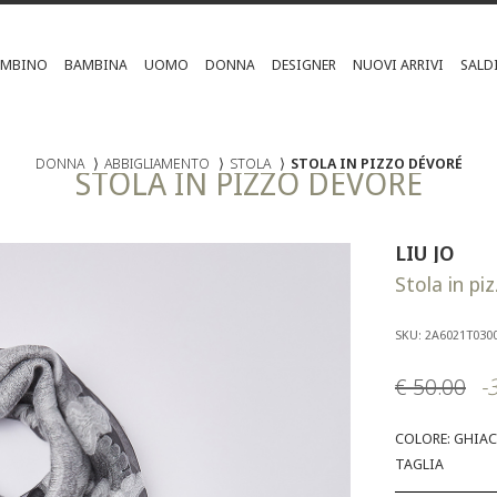
AMBINO
BAMBINA
UOMO
DONNA
DESIGNER
NUOVI ARRIVI
SALD
DONNA
⟩
ABBIGLIAMENTO
⟩
STOLA
⟩
STOLA IN PIZZO DÉVORÉ
STOLA IN PIZZO DÉVORÉ
LIU JO
Stola in pi
SKU: 2A6021T030
€ 50.00
-
COLORE: GHIA
TAGLIA