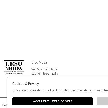
Urso Moda
Via Parlapiano N.39
92016 Ribera - Italia
Info@ursomoda.com
Cookies & Privacy
Questo sito si avvale di cookie di profilazione utilizzati per ads/conten
+39 092567939
ACCETTA TUTTI I COOKIE
FOLLOW US