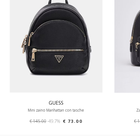
GUESS
Mini zaino Manhattan con tasche
Za
€ 145.00
-49.7%
€ 73.00
€ 