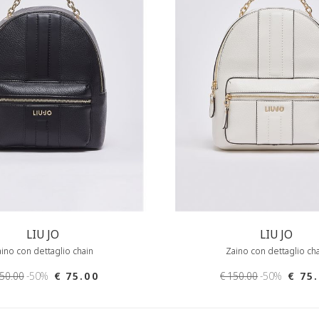
LIU JO
LIU JO
ino con dettaglio chain
Zaino con dettaglio ch
150.00
-50%
€ 75.00
€ 150.00
-50%
€ 75