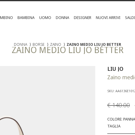
AMBINO
BAMBINA
UOMO
DONNA
DESIGNER
NUOVI ARRIVI
SALD
DONNA
⟩
BORSE
⟩
ZAINO
⟩
ZAINO MEDIO LIU JO BETTER
ZAINO MEDIO LIU JO BETTER
LIU JO
Zaino medi
SKU: AA6136E101
€ 140.00
COLORE: PANN
TAGLIA