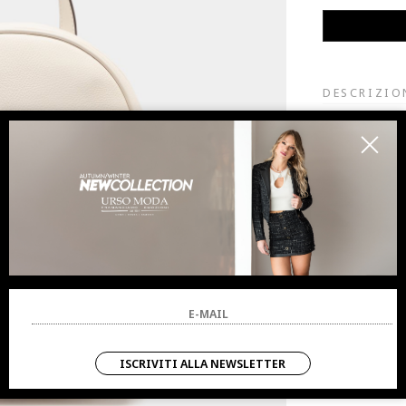
DESCRIZIO
Zaino bianco d
Stampa effetto 
Fodera interna
Tasche frontali e
Chiusura con zi
Spallacci regolab
Prodotto "Liu Jo
COMPOSIZ
VESTIBILI
ISCRIVITI ALLA NEWSLETTER