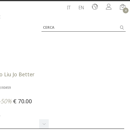
IT
EN
0
I
o Liu Jo Better
2/X0459
-50%
€ 70.00
A