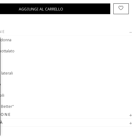
AGGIUNGI AL CARRELLO
NE
a donna
bottalato
 laterali
p
ili
 Better"
IONE
TÀ