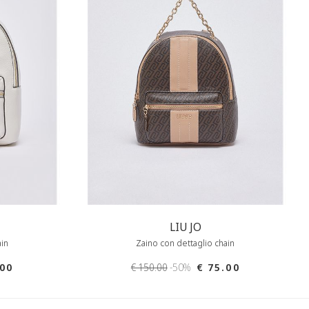
LIU JO
ain
Zaino con dettaglio chain
.00
€ 150.00
-50%
€ 75.00