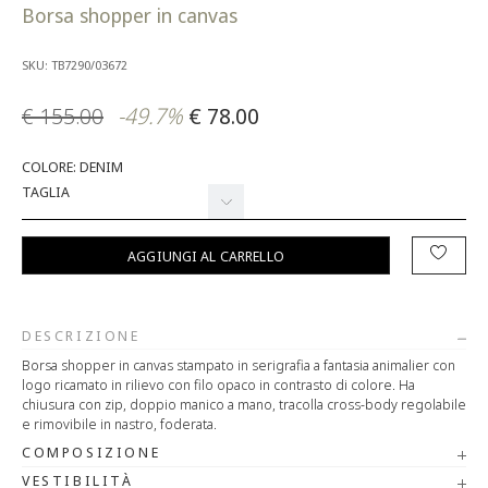
Borsa shopper in canvas
SKU: TB7290/03672
€ 155.00
-49.7%
€ 78.00
COLORE: DENIM
TAGLIA
AGGIUNGI AL CARRELLO
DESCRIZIONE
Borsa shopper in canvas stampato in serigrafia a fantasia animalier con
logo ricamato in rilievo con filo opaco in contrasto di colore. Ha
chiusura con zip, doppio manico a mano, tracolla cross-body regolabile
e rimovibile in nastro, foderata.
COMPOSIZIONE
VESTIBILITÀ