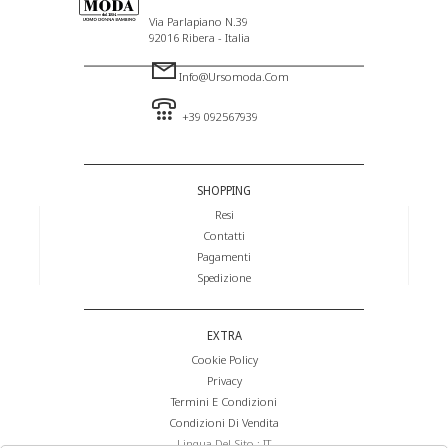
Via Parlapiano N.39
92016 Ribera - Italia
Info@ursomoda.com
+39 092567939
SHOPPING
Resi
Contatti
Pagamenti
Spedizione
EXTRA
Cookie Policy
Privacy
Termini E Condizioni
Condizioni Di Vendita
Lingua Del Sito : IT