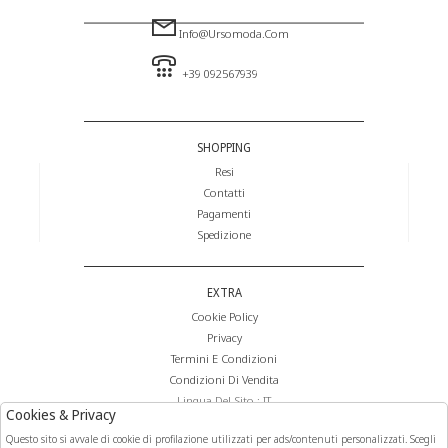
Info@ursomoda.com
+39 092567939
SHOPPING
Resi
Contatti
Pagamenti
Spedizione
EXTRA
Cookie Policy
Privacy
Termini E Condizioni
Condizioni Di Vendita
Lingua Del Sito : IT
Cookies & Privacy
Valuta Del Sito : €
Questo sito si avvale di cookie di profilazione utilizzati per ads/contenuti personalizzati. Scegli