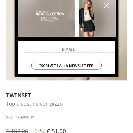
ISCRIVITI ALLA NEWSLETTER
TWINSET
Top a costine con pizzo
SKU: TT2360/00001
€ 102.00
-50%
€ 51.00