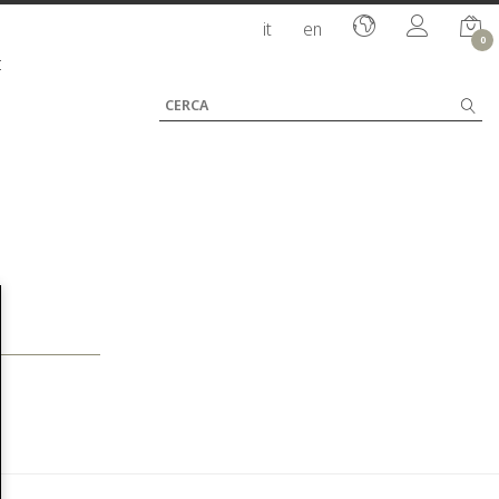
it
en
0
I