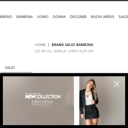
AMBINO
BAMBINA
UOMO
DONNA
DESIGNER
NUOVI ARRIVI
SALD
HOME
⟩
BRAND SALDI BAMBINA
Brand saldi bambina
G
M
GUESS
MICHAEL KORS
MOSCHINO KIDS