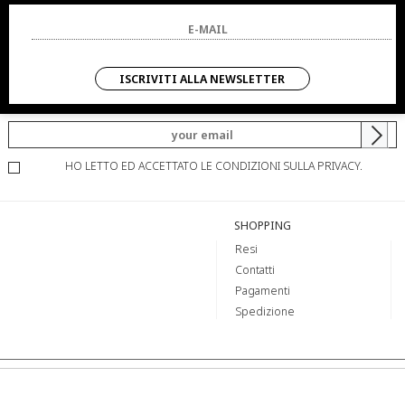
ISCRIVITI ALLA
NEWSLETTER
ISCRIVITI ALLA NEWSLETTER
SARAI SEMPRE AGGIORNATO SU OFFERTE E PROMOZIONI.
HO LETTO ED ACCETTATO LE CONDIZIONI SULLA PRIVACY.
SHOPPING
Resi
Contatti
Pagamenti
Spedizione