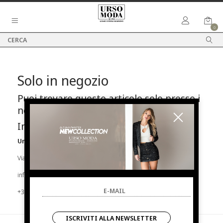
0
Solo in negozio
Puoi trovare questo articolo solo presso i
nostri punti vendita:
Info contatti
Urso Moda
Via Parlapiano N.39 92016 Ribera
info@ursomoda.com
+39 092567939
ISCRIVITI ALLA NEWSLETTER