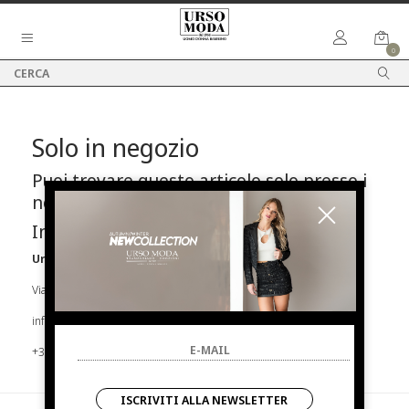
0
Solo in negozio
Puoi trovare questo articolo solo presso i
nostri punti vendita:
Info contatti
Urso Moda
Via Parlapiano N.39 92016 Ribera
info@ursomoda.com
+39 092567939
ISCRIVITI ALLA NEWSLETTER