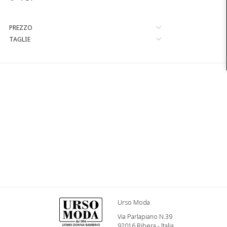
PREZZO
TAGLIE
Urso Moda
Via Parlapiano N.39
92016 Ribera - Italia