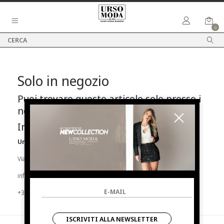
0
Solo in negozio
Puoi trovare questo articolo solo presso i
nostri punti vendita:
Info contatti
Urso Moda
Via Parlapiano N.39 92016 Ribera
info@ursomoda.com
+39 092567939
ISCRIVITI ALLA NEWSLETTER