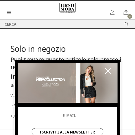
0
Solo in negozio
Puoi trovare questo articolo solo presso i
nostri punti vendita:
Info contatti
Urso Moda
Via Parlapiano N.39 92016 Ribera
info@ursomoda.com
+39 092567939
ISCRIVITI ALLA NEWSLETTER