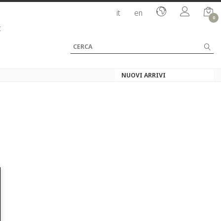
it
en
0
I