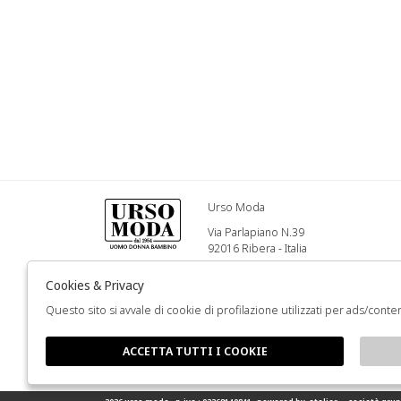
Urso Moda
Via Parlapiano N.39
92016 Ribera - Italia
Info@ursomoda.com
Cookies & Privacy
Questo sito si avvale di cookie di profilazione utilizzati per ads/conten
+39 092567939
ACCETTA TUTTI I COOKIE
FOLLOW US
🍪