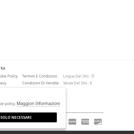
TRA
kie Policy
Termini E Condizioni
Lingua Del Sito : IT
vacy
Condizioni Di Vendita
Valuta Del Sito : €
Maggiori Informazioni
kie policy.
 SOLO NECESSARI