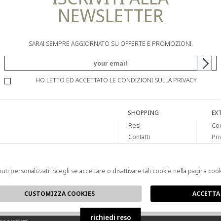
NEWSLETTER
SARAI SEMPRE AGGIORNATO SU OFFERTE E PROMOZIONI.
HO LETTO ED ACCETTATO LE CONDIZIONI SULLA PRIVACY.
SHOPPING
EX
Resi
Coo
Contatti
Pri
Pagamenti
Spedizione
uti personalizzati. Scegli se accettare o disattivare tali cookie nella pagina coo
CUSTOMIZZA COOKIES
ACCETTA
richiedi reso