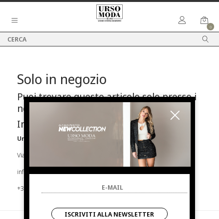
0
Solo in negozio
Puoi trovare questo articolo solo presso i
nostri punti vendita:
Info contatti
Urso Moda
Via Parlapiano N.39 92016 Ribera
info@ursomoda.com
+39 092567939
ISCRIVITI ALLA NEWSLETTER