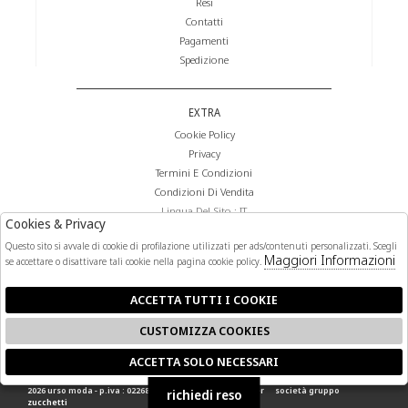
Resi
Contatti
Pagamenti
Spedizione
EXTRA
Cookie Policy
Privacy
Termini E Condizioni
Condizioni Di Vendita
Lingua Del Sito : IT
Cookies & Privacy
Valuta Del Sito : €
Questo sito si avvale di cookie di profilazione utilizzati per ads/contenuti personalizzati. Scegli
Maggiori Informazioni
se accettare o disattivare tali cookie nella pagina cookie policy.
FOLLOW US
ACCETTA TUTTI I COOKIE
CUSTOMIZZA COOKIES
ACCETTA SOLO NECESSARI
🍪
2026 urso moda - p.iva : 02268140841 powered by
atelier
società
gruppo
richiedi reso
zucchetti