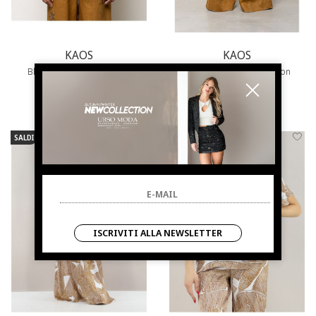
KAOS
KAOS
Blusa in lino con scollo a V
Pantaloni donna in lino con
elastico
€ 168.00
-50%
€ 210.00
-50%
€ 84.00
€ 105.00
SALDI
NUOVI ARRIVI
SALDI
NUOVI ARRIVI
ISCRIVITI ALLA NEWSLETTER