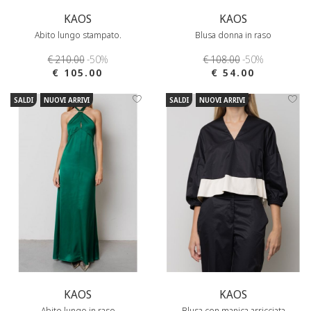
KAOS
KAOS
Abito lungo stampato.
Blusa donna in raso
€ 210.00
-50%
€ 108.00
-50%
€ 105.00
€ 54.00
SALDI
NUOVI ARRIVI
SALDI
NUOVI ARRIVI
KAOS
KAOS
Abito lungo in raso
Blusa con manica arricciata