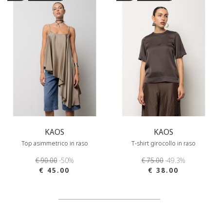
KAOS
KAOS
Top asimmetrico in raso
T-shirt girocollo in raso
€ 90.00
-50%
€ 75.00
-49.3%
€ 45.00
€ 38.00