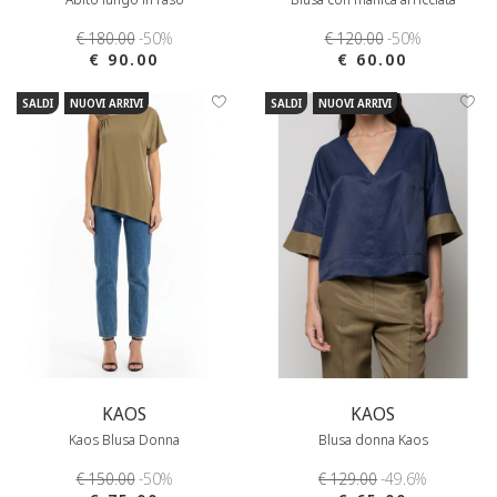
€ 180.00
-50%
€ 120.00
-50%
€ 90.00
€ 60.00
SALDI
NUOVI ARRIVI
SALDI
NUOVI ARRIVI
KAOS
KAOS
Kaos Blusa Donna
Blusa donna Kaos
€ 150.00
-50%
€ 129.00
-49.6%