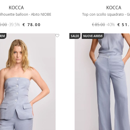
KOCCA
KOCCA
ilhouette balloon - Abito NIOBE
Top con scollo squadrato - G
9.00
-39.5%
€ 78.00
€ 85.00
-40%
€ 51
RIVI
SALDI
NUOVI ARRIVI