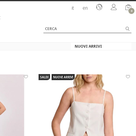
it
en
0
I
SALDI
NUOVI ARRIVI