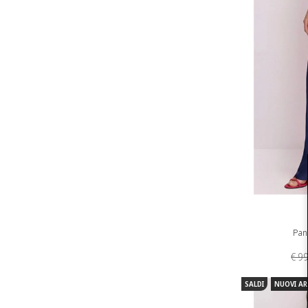
Pant
€ 9
SALDI
NUOVI AR