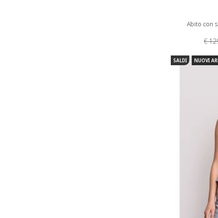
Abito con s
€ 12
SALDI
NUOVI AR