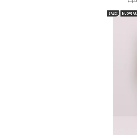
€ 11
SALDI
NUOVI AR