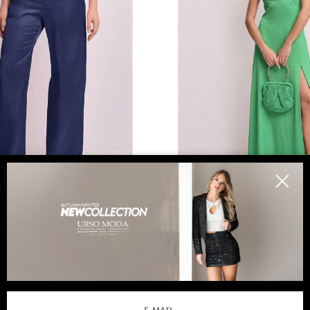
KOCCA
KOCCA
aloni eleganti a palazzo
Abito lungo con spalline e
9.00
-39.4%
€ 60.00
€ 167.00
-39.5%
€ 10
RIVI
SALDI
NUOVI ARRIVI