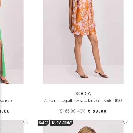
KOCCA
 spacco
Abito monospalla tessuto fantasia - Abito NISO
1.00
€ 165.00
-40%
€ 99.00
SALDI
NUOVI ARRIVI