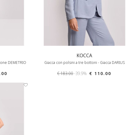
KOCCA
ntalone DEMETRIO
Giacca con polsini a tre bottoni - Giacca DARIUS
.00
€ 183.00
-39.9%
€ 110.00