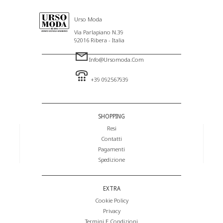
Urso Moda
Via Parlapiano N.39
92016 Ribera - Italia
Info@ursomoda.com
+39 092567939
SHOPPING
Resi
Contatti
Pagamenti
Spedizione
EXTRA
Cookie Policy
Privacy
Termini E Condizioni