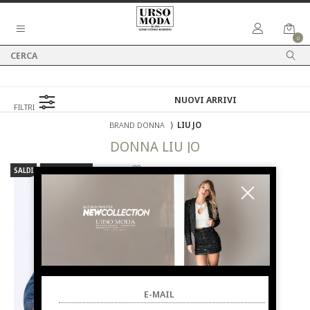
0
FILTRI
BRAND DONNA
⟩
LIU JO
DONNA
LIU JO
SALDI
NUOVI ARRIVI