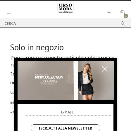
0
Solo in negozio
Puoi trovare questo articolo solo presso i
nostri punti vendita:
Info contatti
Urso Moda
Via Parlapiano N.39 92016 Ribera
info@ursomoda.com
+39 092567939
ISCRIVITI ALLA NEWSLETTER