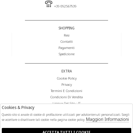
+39 092567939
SHOPPING
Resi
Contatti
Pagamenti
Spedizione
EXTRA
Cookie Policy
Privacy
Termini E Condizioni
Condizioni Di Vendita
Lingua Del Sito : IT
Cookies & Privacy
Valuta Del Sito : €
Questo sito si avvale di cookie di profilazione utilizzati per ads/contenuti personalizzati. Scegli
Maggiori Informazioni
se accettare o disattivare tali cookie nella pagina cookie policy.
FOLLOW US
ACCETTA TUTTI I COOKIE