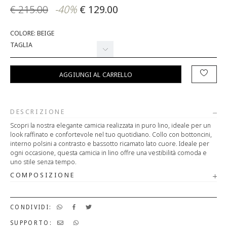
€ 215.00
-40%
€ 129.00
COLORE: BEIGE
TAGLIA
AGGIUNGI AL CARRELLO
DESCRIZIONE
Scopri la nostra elegante camicia realizzata in puro lino, ideale per un
look raffinato e confortevole nel tuo quotidiano. Collo con bottoncini,
interno polsini a contrasto e bassotto ricamato lato cuore. Ideale per
ogni occasione, questa camicia in lino offre una vestibilità comoda e
uno stile senza tempo.
COMPOSIZIONE
CONDIVIDI:
SUPPORTO: