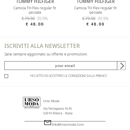
TOMMY HILFIGER
TOMMY HILFIGER
Camicia TH Flex regular fit
Camicia TH Flex regular fit
gessata
gessata
€ 79.90
-39.9%
€ 79.90
-39.9%
€ 48.00
€ 48.00
ISCRIVITI ALLA NEWSLETTER
Sarai sempre aggiornato su offerte e promozioni.
HO LETTO ED ACCETTATO LE CONDIZIONI SULLA PRIVACY.
Urso Moda
Via Parlapiano N.39
92016 Ribera - Italia
Info@ursomoda.com