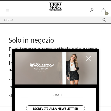
0
Solo in negozio
Puoi trovare questo articolo solo presso i
nostri punti vendita:
Info contatti
Urso Moda
Via Parlapiano N.39 92016 Ribera
info@ursomoda.com
+39 092567939
ISCRIVITI ALLA NEWSLETTER